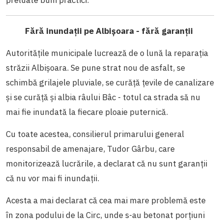
preluate buni practici.
Fără inundații pe Albișoara - fără garanții
Autoritățile municipale lucrează de o lună la reparația
străzii Albișoara. Se pune strat nou de asfalt, se
schimbă grilajele pluviale, se curăță țevile de canalizare
și se curăță și albia râului Bâc - totul ca strada să nu
mai fie inundată la fiecare ploaie puternică.
Cu toate acestea, consilierul primarului general
responsabil de amenajare, Tudor Gârbu, care
monitorizează lucrările, a declarat că nu sunt garanții
că nu vor mai fi inundații.
Acesta a mai declarat că cea mai mare problemă este
în zona podului de la Circ, unde s-au betonat porțiuni