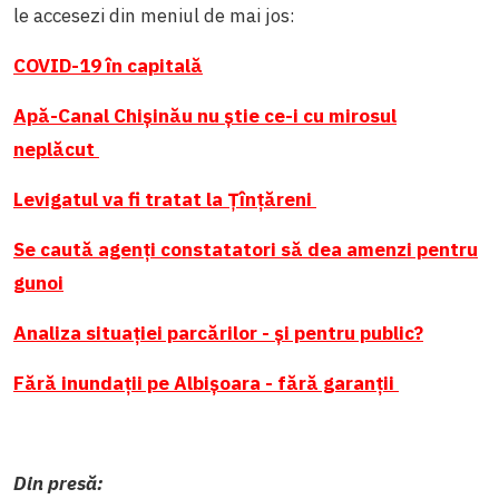
le accesezi din meniul de mai jos:
COVID-19 în capitală
Apă-Canal Chișinău nu știe ce-i cu mirosul
neplăcut
Levigatul va fi tratat la Țînțăreni
Se caută agenți constatatori să dea amenzi pentru
gunoi
Analiza situației parcărilor - și pentru public?
Fără inundații pe Albișoara - fără garanții
Din presă: