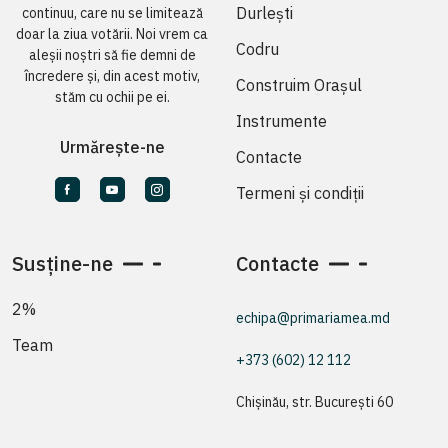
Durlești
continuu, care nu se limitează
doar la ziua votării. Noi vrem ca
Codru
aleșii noștri să fie demni de
încredere și, din acest motiv,
Construim Orașul
stăm cu ochii pe ei.
Instrumente
Urmărește-ne
Contacte
Termeni și condiții
Susține-ne
Contacte
2%
echipa@primariamea.md
Team
+373 (602) 12 112
Chișinău, str. București 60