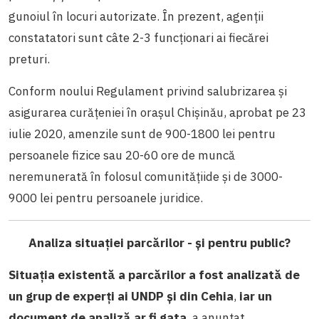
gunoiul în locuri autorizate. În prezent, agenții
constatatori sunt câte 2-3 funcționari ai fiecărei
preturi.
Conform noului
Regulament privind salubrizarea și
asigurarea curățeniei în orașul Chișinău
, aprobat pe 23
iulie 2020, amenzile sunt de 900-1800 lei pentru
persoanele fizice sau 20-60 ore de muncă
neremunerată în folosul comunitățiide și de 3000-
9000 lei pentru persoanele juridice.
Analiza situației parcărilor - și pentru public?
Situația existentă a parcărilor a fost analizată de
un grup de experți ai UNDP și din Cehia
,
iar un
document de analiză ar fi gata
, a anunțat