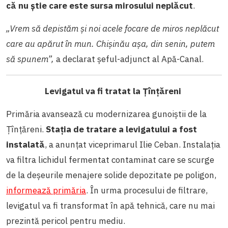
că nu știe care este sursa mirosului neplăcut
.
„Vrem să depistăm și noi acele focare de miros neplăcut
care au apărut în mun. Chișinău așa, din senin, putem
să spunem”,
a declarat șeful-adjunct al Apă-Canal.
Levigatul va fi tratat la Țînțăreni
Primăria avansează cu modernizarea gunoiștii de la
Țînțăreni.
Stația de tratare a levigatului a fost
instalată
, a anunțat viceprimarul Ilie Ceban. Instalația
va
filtra lichidul fermentat contaminat care se scurge
de la deșeurile menajere solide depozitate pe poligon,
informează primăria
. În urma procesului de filtrare,
levigatul va fi transformat în apă tehnică, care nu mai
prezintă pericol pentru mediu.