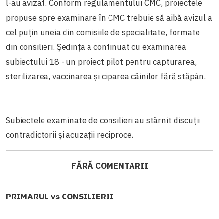
l-au avizat. Conform regulamentului CMC, proiectele
propuse spre examinare în CMC trebuie să aibă avizul a
cel puțin uneia din comisiile de specialitate, formate
din consilieri. Ședința a continuat cu examinarea
subiectului 18 - un proiect pilot pentru capturarea,
sterilizarea, vaccinarea și ciparea câinilor fără stăpân.
Subiectele examinate de consilieri au stârnit discuții
contradictorii și acuzații reciproce.
FĂRĂ COMENTARII
PRIMARUL vs CONSILIERII