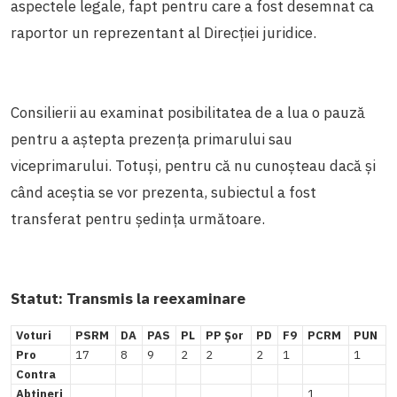
aspectele legale, fapt pentru care a fost desemnat ca
raportor un reprezentant al Direcției juridice.
Consilierii au examinat posibilitatea de a lua o pauză
pentru a aștepta prezența primarului sau
viceprimarului. Totuși, pentru că nu cunoșteau dacă și
când aceștia se vor prezenta, subiectul a fost
transferat pentru ședința următoare.
Statut: Transmis la reexaminare
Voturi
PSRM
DA
PAS
PL
PP Șor
PD
F9
PCRM
PUN
Pro
17
8
9
2
2
2
1
1
Contra
Abțineri
1