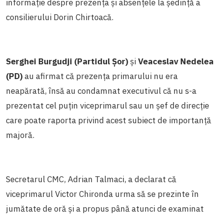
informație despre prezența și absențele la ședință a
consilierului Dorin Chirtoacă.
Serghei Burgudji (Partidul Șor)
și
Veaceslav Nedelea
(PD)
au afirmat că prezența primarului nu era
neapărată, însă au condamnat executivul că nu s-a
prezentat cel puțin viceprimarul sau un șef de direcție
care poate raporta privind acest subiect de importanță
majoră.
Secretarul CMC, Adrian Talmaci, a declarat că
viceprimarul Victor Chironda urma să se prezinte în
jumătate de oră și a propus până atunci de examinat