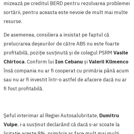
mizează pe creditul BERD pentru rezolvarea problemei
sortării, pentru aceasta este nevoie de mult mai multe
resurse.
De asemenea, consiliera a insistat pe faptul că
prelucrarea deșeurilor de către ABS nu este foarte
profitabilă, poziție susținută și de colegul PSRM
Vasile
Chirtoca
. Conform lui
Ion Cebanu
și
Valerii Klimenco
însă compania nu ar fi cooperat cu primăria până acum
sau nu ar fi investit într-o astfel de afacere dacă nu ar
fi fost profitabilă.
Șeful interimar al Regiei Autosalubritate,
Dumitru
Vulpe
, i-a susținut declarând că dacă s-ar scoate la
licitație aceste 8%, primăria ar face mult mai mulți