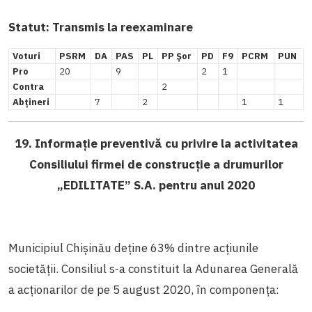
Statut: Transmis la reexaminare
Voturi
PSRM
DA
PAS
PL
PP Șor
PD
F9
PCRM
PUN
Pro
20
9
2
1
Contra
2
Abțineri
7
2
1
1
19. Informație preventivă cu privire la activitatea
Consiliului firmei de construcție a drumurilor
„EDILITATE” S.A. pentru anul 2020
Municipiul Chișinău deține 63% dintre acțiunile
societății. Consiliul s-a constituit la Adunarea Generală
a acționarilor de pe 5 august 2020, în componența: