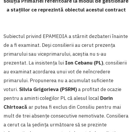
soluția Primăriei referitoare la modul de gestionare
a stațiilor ce reprezintă obiectul acestui contract
Subiectul privind EPAMEDIA a stârnit dezbateri înainte
de a fi examinat. Deși consilierii au cerut prezența
primarului sau viceprimarului, aceștia nu s-au
prezentat. La insistența lui
Ion Cebanu (PL)
, consilierii
au examinat acordarea unui vot de neîncredere
primarului. Propunerea nu a acumulat suficiente
voturi.
Silvia Grigorieva (PSRM)
a profitat de ocazie
pentru a aminti colegilor PL că alesul local
Dorin
Chirtoacă
ar putea fi exclus din Consiliu pentru mai
mult de trei absențe consecutive nemotivate. Consiliera
a cerut ca la ședința următoare să se prezinte