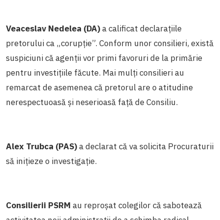
Veaceslav Nedelea (DA)
a calificat declarațiile
pretorului ca „corupție”. Conform unor consilieri, există
suspiciuni că agenții vor primi favoruri de la primărie
pentru investițiile făcute. Mai mulți consilieri au
remarcat de asemenea că pretorul are o atitudine
nerespectuoasă și neserioasă față de Consiliu.
Alex Trubca (PAS)
a declarat că va solicita Procuraturii
să inițieze o investigație.
Consilierii PSRM
au reproșat colegilor că sabotează
activitatea noii administrații de a schimba radical