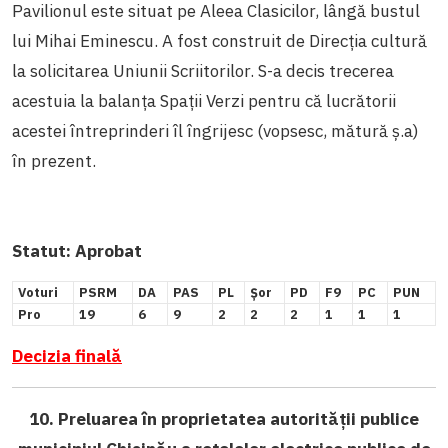
Pavilionul este situat pe Aleea Clasicilor, lângă bustul
lui Mihai Eminescu. A fost construit de Direcția cultură
la solicitarea Uniunii Scriitorilor. S-a decis trecerea
acestuia la balanța Spații Verzi pentru că lucrătorii
acestei întreprinderi îl îngrijesc (vopsesc, mătură ș.a)
în prezent.
Statut:
Aprobat
Voturi
PSRM
DA
PAS
PL
Șor
PD
F9
PC
PUN
Pro
19
6
9
2
2
2
1
1
1
Decizia finală
10. Preluarea în proprietatea autorității publice