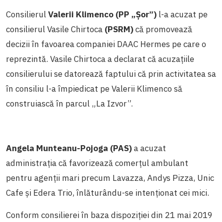
Consilierul
Valerii Klimenco (PP „Șor”)
l-a acuzat pe
consilierul Vasile Chirtoca
(PSRM)
că promovează
decizii în favoarea companiei DAAC Hermes pe care o
reprezintă. Vasile Chirtoca a declarat că acuzațiile
consilierului se datorează faptului că prin activitatea sa
în consiliu l-a împiedicat pe Valerii Klimenco să
construiască în parcul „La Izvor”.
Angela Munteanu-Pojoga (PAS)
a acuzat
administrația că favorizează comerțul ambulant
pentru agenții mari precum Lavazza, Andys Pizza, Unic
Cafe și Edera Trio, înlăturându-se intenționat cei mici.
Conform consilierei în baza dispoziției din 21 mai 2019