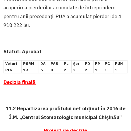
acoperirea pierderilor acumulate de întreprindere
pentru anii precedenți. PUA a acumulat pierderi de 4
918 222 lei.
Statut:
Aprobat
Voturi
PSRM
DA
PAS
PL
Șor
PD
F9
PC
PUN
Pro
19
6
9
2
2
2
1
1
1
Decizia finală
11.2 Repartizarea profitului net obținut în 2016 de
Î.M. „Centrul Stomatologic municipal Chișinău”
Proiect de decizie