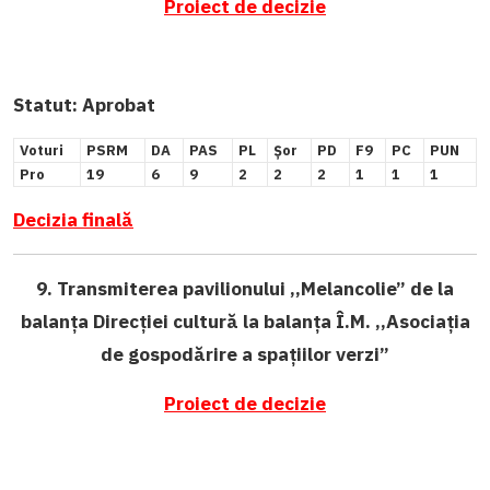
Proiect de decizie
Statut:
Aprobat
Voturi
PSRM
DA
PAS
PL
Șor
PD
F9
PC
PUN
Pro
19
6
9
2
2
2
1
1
1
Decizia finală
9. Transmiterea pavilionului ,,Melancolie” de la
balanța Direcției cultură la balanța Î.M. ,,Asociația
de gospodărire a spațiilor verzi”
Proiect de decizie