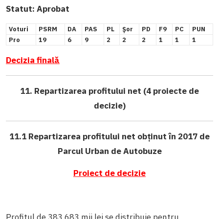
Statut:
Aprobat
Voturi
PSRM
DA
PAS
PL
Șor
PD
F9
PC
PUN
Pro
19
6
9
2
2
2
1
1
1
Decizia finală
11. Repartizarea profitului net (4 proiecte de
decizie)
11.1 Repartizarea profitului net obținut în 2017 de
Parcul Urban de Autobuze
Proiect de decizie
Profitul de 383 683 mii lei se distribuie pentru