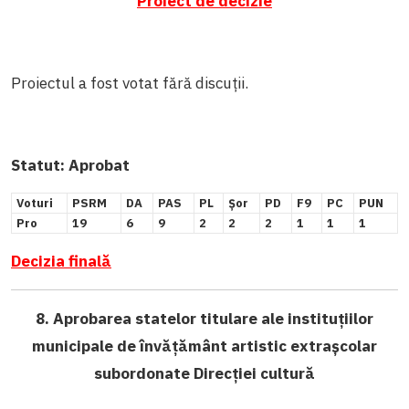
Proiect de decizie
Proiectul a fost votat fără discuții.
Statut:
Aprobat
Voturi
PSRM
DA
PAS
PL
Șor
PD
F9
PC
PUN
Pro
19
6
9
2
2
2
1
1
1
Decizia finală
8. Aprobarea statelor titulare ale instituțiilor
municipale de învățământ artistic extrașcolar
subordonate Direcției cultură