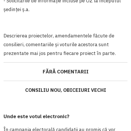
- Solicitările de informație incluse pe OZ la începutul
ședinței ș.a.
Descrierea proiectelor, amendamentele făcute de
consilieri, comentariile și voturile acestora sunt
prezentate mai jos pentru fiecare proiect în parte.
FĂRĂ COMENTARII
CONSILIU NOU, OBICEIURI VECHI
Unde este votul electronic?
În campania electorală candidații au promis că vor