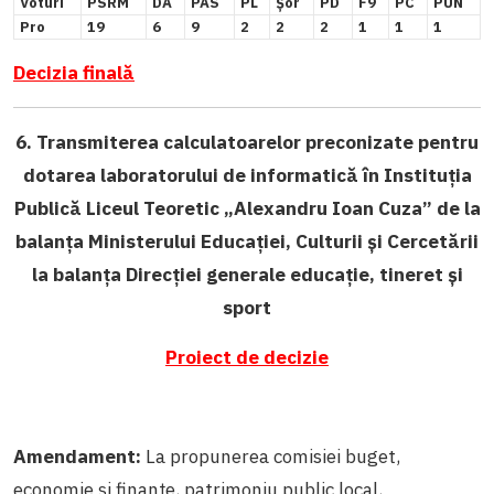
Voturi
PSRM
DA
PAS
PL
Șor
PD
F9
PC
PUN
Pro
19
6
9
2
2
2
1
1
1
Decizia finală
6. Transmiterea calculatoarelor preconizate pentru
dotarea laboratorului de informatică în Instituția
Publică Liceul Teoretic „Alexandru Ioan Cuza” de la
balanța Ministerului Educației, Culturii și Cercetării
la balanța Direcției generale educație, tineret și
sport
Proiect de decizie
Amendament:
La propunerea comisiei buget,
economie și finanțe, patrimoniu public local,