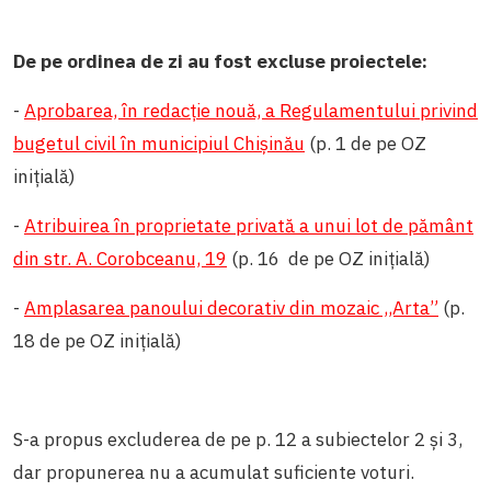
De pe ordinea de zi au fost excluse proiectele:
-
Aprobarea, în redacție nouă, a Regulamentului privind
bugetul civil în municipiul Chișinău
(p. 1 de pe OZ
inițială)
-
Atribuirea în proprietate privată a unui lot de pământ
din str. A. Corobceanu, 19
(p. 16 de pe OZ inițială)
-
Amplasarea panoului decorativ din mozaic ,,Arta”
(p.
18 de pe OZ inițială)
S-a propus excluderea de pe p. 12 a subiectelor 2 și 3,
dar propunerea nu a acumulat suficiente voturi.