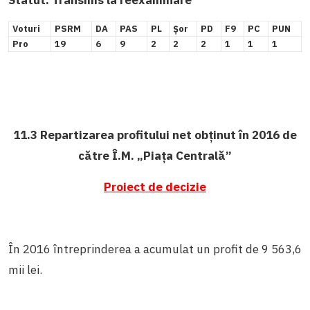
Voturi
PSRM
DA
PAS
PL
Șor
PD
F9
PC
PUN
Pro
19
6
9
2
2
2
1
1
1
11.3 Repartizarea profitului net obținut în 2016 de
către Î.M. „Piața Centrală”
Proiect de decizie
În 2016 întreprinderea a acumulat un profit de 9 563,6
mii lei.