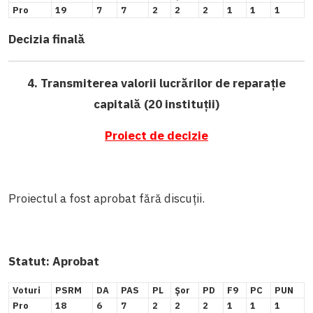
Pro
19
7
7
2
2
2
1
1
1
Decizia finală
4. Transmiterea valorii lucrărilor de reparație
capitală (20 instituții)
Proiect de decizie
Proiectul a fost aprobat fără discuții.
Statut:
Aprobat
Voturi
PSRM
DA
PAS
PL
Șor
PD
F9
PC
PUN
Pro
18
6
7
2
2
2
1
1
1