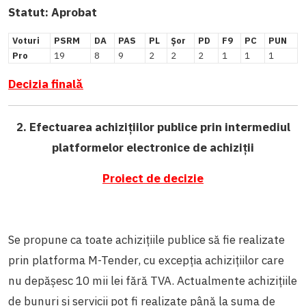
Statut:
Aprobat
Voturi
PSRM
DA
PAS
PL
Șor
PD
F9
PC
PUN
Pro
19
8
9
2
2
2
1
1
1
Decizia finală
2. Efectuarea achizițiilor publice prin intermediul
platformelor electronice de achiziții
Proiect de decizie
Se propune ca toate achizițiile publice să fie realizate
prin platforma M-Tender, cu excepția achizițiilor care
nu depășesc 10 mii lei fără TVA. Actualmente achizițiile
de bunuri și servicii pot fi realizate până la suma de