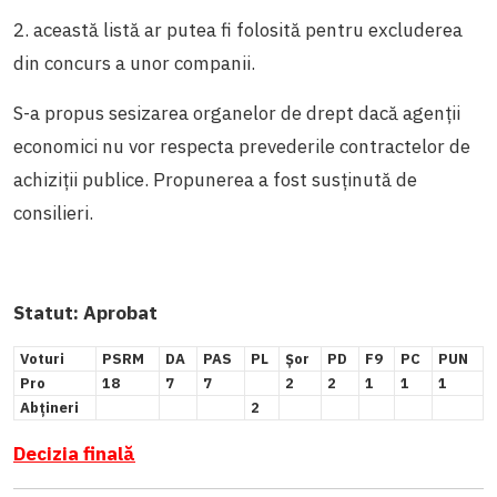
2. această listă ar putea fi folosită pentru excluderea
din concurs a unor companii.
S-a propus sesizarea organelor de drept dacă agenții
economici nu vor respecta prevederile contractelor de
achiziții publice. Propunerea a fost susținută de
consilieri.
Statut:
Aprobat
Voturi
PSRM
DA
PAS
PL
Șor
PD
F9
PC
PUN
Pro
18
7
7
2
2
1
1
1
Abțineri
2
Decizia finală