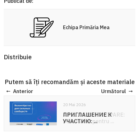
Publicat de:
Echipa Primăria Mea
Distribuie
Putem să îți recomandăm și aceste materiale
Anterior
Următorul
20 Mai 2026
20 Mai 2026
ПРИГЛАШЕНИЕ К
APEL DE PARTICIPARE:
УЧАСТИЮ: ...
Voluntariat pentru ...