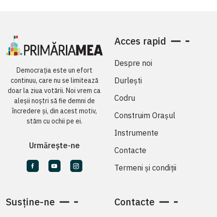
Acces rapid
Despre noi
Democrația este un efort
Durlești
continuu, care nu se limitează
doar la ziua votării. Noi vrem ca
Codru
aleșii noștri să fie demni de
încredere și, din acest motiv,
Construim Orașul
stăm cu ochii pe ei.
Instrumente
Urmărește-ne
Contacte
Termeni și condiții
Susține-ne
Contacte