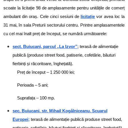
scoate la licitație 98 de amplasamente pentru unitățile de comerț
ambulant din oraș. Cele cinci sesiuni de
licitație
vor avea loc la
31 mai, în sala Preturii sectorului centru. Printre amplasamentele
cu cel mai înalt preț de început, se numără următoarele:
sect. Buiucani, parcul „La Izvor”
; terasă de alimentație
publică (produse street food, patiserie, cofetărie, băuturi
fierbinți și răcoritoare, înghețată).
Preț de început – 1 250 000 lei;
Perioada – 5 ani;
Suprafața – 100 mp.
sec. Buiucani, str. Mihail Kogălniceanu, Scuarul
Europei;
terasă de alimentație publică produse street food,
patiserie, cofetărie, băuturi fierbinți și răcoritoare, înghețată).