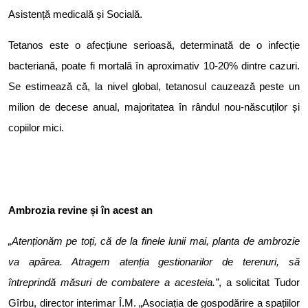
Asistență medicală și Socială.
Tetanos este o afecțiune serioasă, determinată de o infecție
bacteriană, poate fi mortală în aproximativ 10-20% dintre cazuri.
Se estimează că, la nivel global, tetanosul cauzează peste un
milion de decese anual, majoritatea în rândul nou-născuților și
copiilor mici.
Ambrozia revine și în acest an
„Atenționăm pe toți, că de la finele lunii mai, planta de ambrozie
va apărea. Atragem atenția gestionarilor de terenuri, să
întreprindă măsuri de combatere a acesteia.”
, a solicitat Tudor
Gîrbu, director interimar Î.M. „Asociația de gospodărire a spațiilor