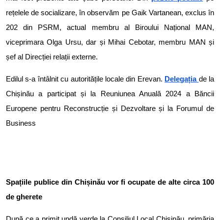
rețelele de socializare, în observăm pe Gaik Vartanean, exclus în
202 din PSRM, actual membru al Biroului Național MAN,
viceprimara Olga Ursu, dar și Mihai Cebotar, membru MAN și
șef al Direcției relații externe.
Edilul s-a întâlnit cu autoritățile locale din Erevan.
Delegația
de la
Chișinău a participat și la Reuniunea Anuală 2024 a Băncii
Europene pentru Reconstrucție și Dezvoltare și la Forumul de
Business
Spațiile publice din Chișinău vor fi ocupate de alte circa 100
de gherete
După ce a primit undă verde la Consiliul Local Chișinău, primăria