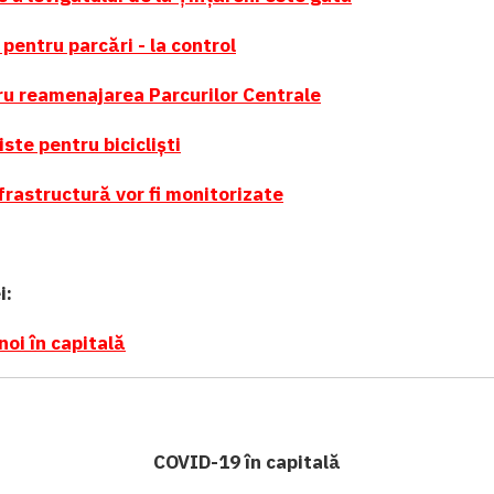
 pentru parcări - la control
ru reamenajarea Parcurilor Centrale
iste pentru bicicliști
frastructură vor fi monitorizate
i:
noi în capitală
COVID-19 în capitală