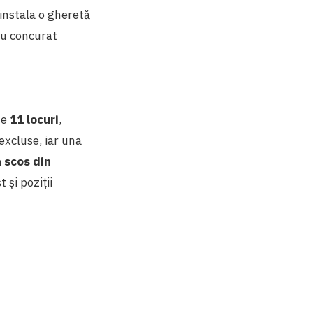
 instala o gheretă
 au concurat
te
11 locuri
,
 excluse, iar una
 scos din
t și poziții