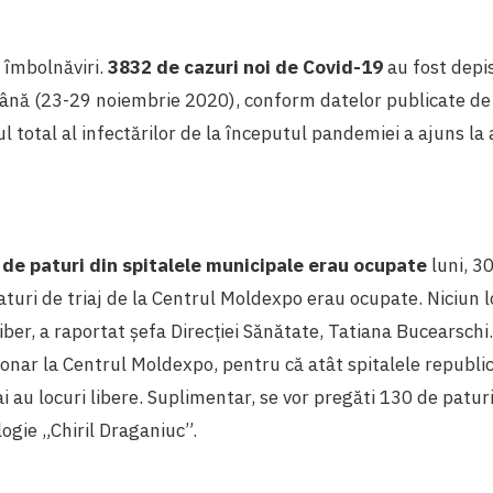
 îmbolnăviri.
3832 de cazuri noi de Covid-19
au fost depi
ână (23-29 noiembrie 2020), conform datelor publicate de
l total al infectărilor de la începutul pandemiei a ajuns l
 de paturi din spitalele municipale erau ocupate
luni, 3
turi de triaj de la Centrul Moldexpo erau ocupate. Niciun l
liber, a raportat șefa Direcției Sănătate, Tatiana Bucearschi
ionar la Centrul Moldexpo, pentru că atât spitalele republic
 au locuri libere. Suplimentar, se vor pregăti 130 de paturi
ogie „Chiril Draganiuc”.