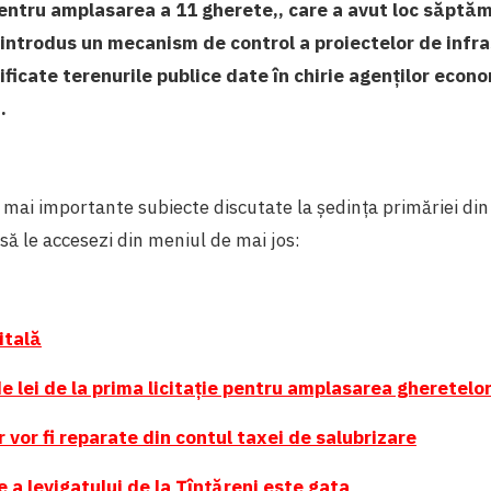
 pentru amplasarea a 11 gherete,, care a avut loc săptă
i introdus un mecanism de control a proiectelor de infr
erificate terenurile publice date în chirie agenților econ
i.
mai importante subiecte discutate la ședința primăriei di
 să le accesezi din meniul de mai jos:
itală
e lei de la prima licitație pentru amplasarea gheretelo
r vor fi reparate din contul taxei de salubrizare
e a levigatului de la Țînțăreni este gata