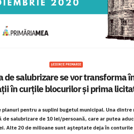
ȘEDINȚE PRIMARIE
xa de salubrizare se vor transforma î
ii în curțile blocurilor și prima licit
e planuri pentru a suplini bugetul municipal. Una dintre
ă de salubrizare de 10 lei/persoană, care ar putea aduc
ei. Alte 20 de milioane sunt așteptate deja în conturil