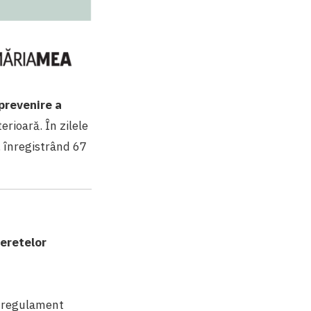
prevenire a
rioară. În zilele
i, înregistrând 67
heretelor
ui regulament