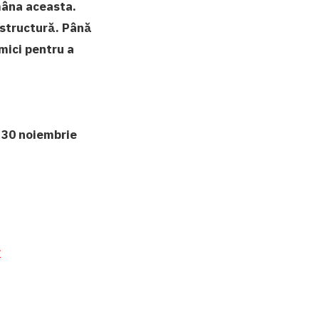
mâna aceasta.
astructură. Până
omici pentru a
n
30 noiembrie
r