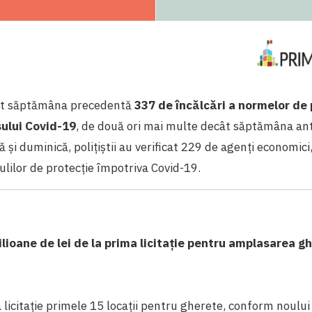
tat săptămâna precedentă
337 de încălcări a normelor de 
sului Covid-19
, de două ori mai multe decât săptămâna ante
ă și duminică, polițiștii au verificat 229 de agenți economic
gulilor de protecție împotriva Covid-19.
lioane de lei de la prima licitație pentru amplasarea g
a licitație primele 15 locații pentru gherete, conform noul