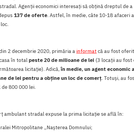
tradal. Agenții economici interesați să obțină dreptul de a
 depus
137 de oferte
. Astfel, în medie, câte 10-18 afaceri
 loc.
i din 2 decembrie 2020, primăria a
informat
că au fost oferi
casa în total
peste 20 de milioane de lei
(3 locații au fost
rmătoarea licitație). Adică,
în medie, un agent economic a
ne de lei pentru a obține un loc de comerț
. Totuși, au fos
l de 800 000 lei.
ț ambulant stradal expuse la prima licitație se află în:
alei Mitropolitane „Nașterea Domnului;