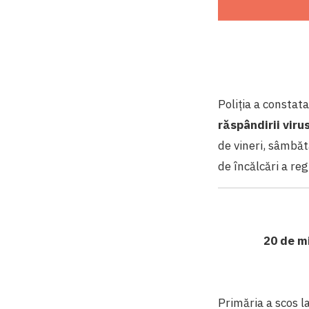
Poliția a consta
răspândirii viru
de vineri, sâmbăt
de încălcări a re
20 de mi
Primăria a scos l