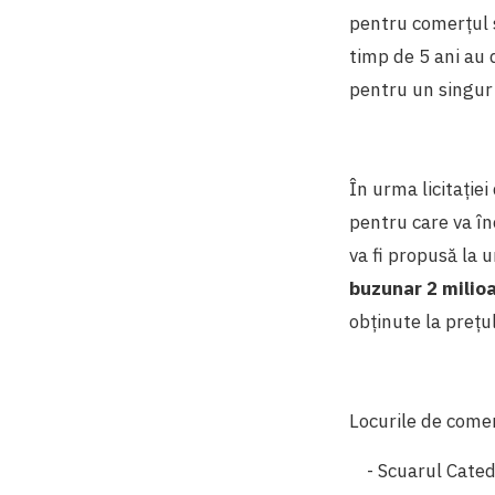
pentru comerțul s
timp de 5 ani au
pentru un singur
În urma licitație
pentru care va în
va fi propusă la u
buzunar 2 milioa
obținute la prețu
Locurile de comer
- Scuarul Catedr