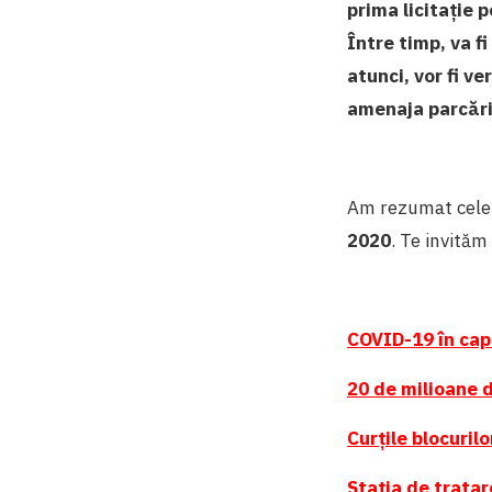
prima licitație
Între timp, va f
atunci, vor fi v
amenaja parcăr
Am rezumat cele 
2020
. Te invităm
COVID-19 în cap
20 de milioane d
Curțile blocurilo
Stația de tratar