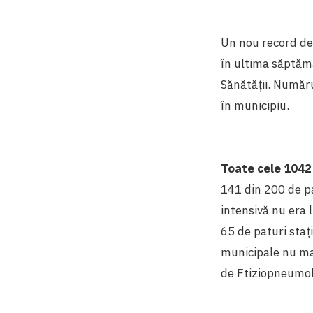
Un nou record de
în ultima săptăm
Sănătății. Număru
în municipiu.
Toate cele 1042
141 din 200 de pa
intensivă nu era 
65 de paturi staț
municipale nu mai
de Ftiziopneumol